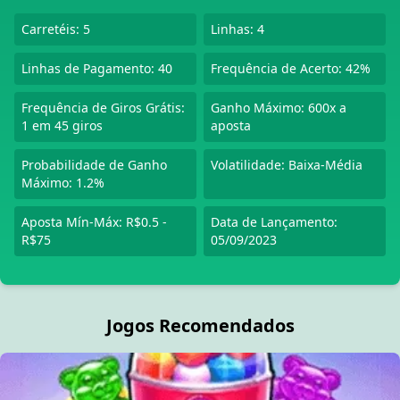
Carretéis: 5
Linhas: 4
Linhas de Pagamento: 40
Frequência de Acerto: 42%
Frequência de Giros Grátis:
Ganho Máximo: 600x a
1 em 45 giros
aposta
Probabilidade de Ganho
Volatilidade: Baixa-Média
Máximo: 1.2%
Aposta Mín-Máx: R$0.5 -
Data de Lançamento:
R$75
05/09/2023
Jogos Recomendados