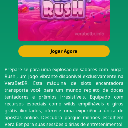
Jogar Agora
Prepare-se para uma explosão de sabores com 'Sugar
Rush', um jogo vibrante disponível exclusivamente na
VeraBetBR. Esta máquina de slots encantadora
transporta você para um mundo repleto de doces
tentadores e prêmios irresistíveis. Equipado com
recursos especiais como wilds empilháveis e giros
grátis ilimitados, oferece uma experiência única de
apostas online. Descubra porque milhões escolhem
Vera Bet para suas sessões diárias de entretenimento!