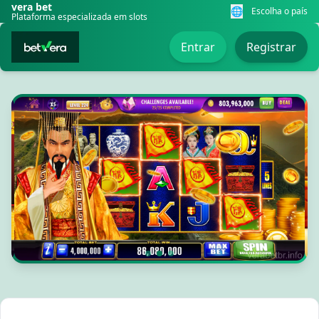
vera bet
🌐
Escolha o país
Plataforma especializada em slots
Entrar
Registrar